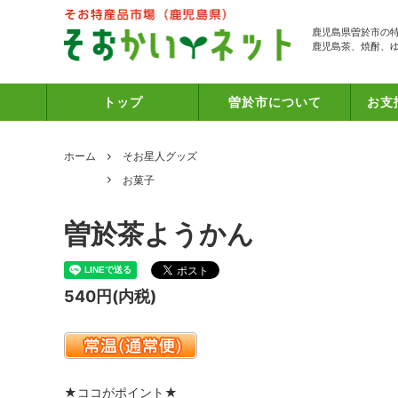
鹿児島県曽於市の
鹿児島茶、焼酎、
トップ
曽於市について
お支
ホーム
そお星人グッズ
お菓子
曽於茶ようかん
540円(内税)
★ココがポイント★