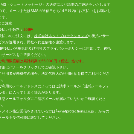
SMS（ショートメッセージ）の送信により請求のご連絡をいたします
ので、メールまたはSMSの送信日から14日以内にお支払いをお願いし
ます。
○ご注意
後払い手数料：
209円
後払いのご注文には、
株式会社ネットプロテクションズ
の後払いサー
ビスが適用され、同社へ代金債権を譲渡します。
NP後払い利用規約及び同社のプライバシーポリシー
に同意して、後払
いサービスをご選択ください。
ご利用限度額は累計残高で55,000円（税込）迄です。
詳細はバナーをクリックしてご確認下さい。
ご利用者が未成年の場合、法定代理人の利用同意を得てご利用くださ
い。
ご利用のメールアドレスによってはご請求メールが「迷惑メールフォ
ルダ」に入ってしまう場合があります。
迷惑メールフォルダにご請求メールが届いていないかご確認くださ
い。
ドメイン指定受信をされている方は｢@netprotections.co.jp 」からの
メールを受信可能に設定してください。