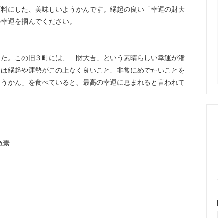
原料にした、美味しいようかんです。縁起の良い「幸運の財大
の幸運を掴んでください。
した。この旧３町には、「財大吉」という素晴らしい幸運が潜
」は縁起や運勢がこの上なく良いこと、非常にめでたいことを
ようかん」を食べていると、最高の幸運に恵まれると言われて
色素