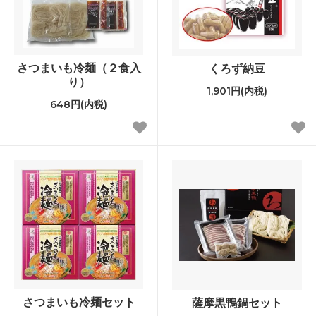
さつまいも冷麺（２食入
くろず納豆
り）
1,901円(内税)
648円(内税)
さつまいも冷麺セット
薩摩黒鴨鍋セット