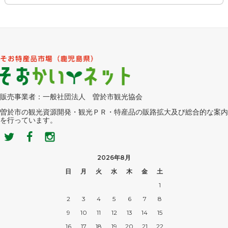
販売事業者：一般社団法人 曽於市観光協会
曽於市の観光資源開発・観光ＰＲ・特産品の販路拡大及び総合的な案内
を行っています。
2026年8月
日
月
火
水
木
金
土
1
2
3
4
5
6
7
8
9
10
11
12
13
14
15
16
17
18
19
20
21
22