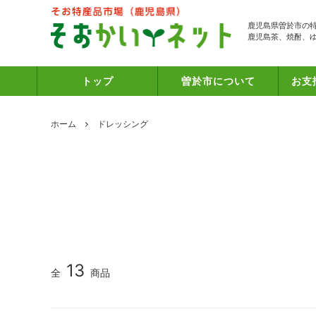
鹿児島県曽於市の
鹿児島茶、焼酎、
トップ
曽於市について
お支
ホーム
ドレッシング
13
全
商品